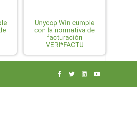
le
Unycop Win cumple
de
con la normativa de
facturación
VERI*FACTU