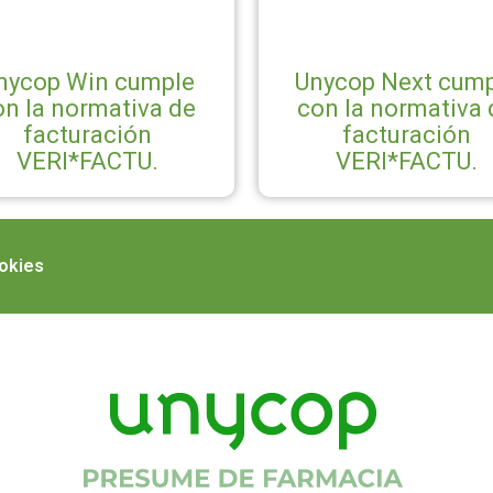
nycop Win cumple
Unycop Next cump
on la normativa de
con la normativa 
facturación
facturación
VERI*FACTU.
VERI*FACTU.
ookies