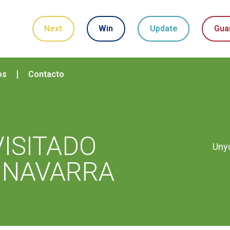
Next
Win
Update
Gua
os
Contacto
ISITADO
Uny
 NAVARRA