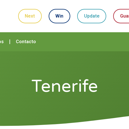
Next
Win
Update
Gua
os
Contacto
Tenerife