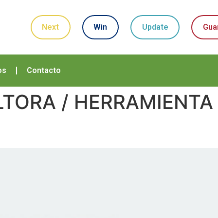
Next
Win
Update
Gua
os
Contacto
TORA / HERRAMIENTA 