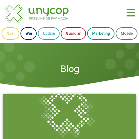
Next
Win
Update
Guardian
Marketing
Mobile
Blog