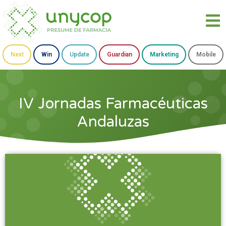
Next
Win
Update
Guardian
Marketing
Mobile
IV Jornadas Farmacéuticas
Andaluzas