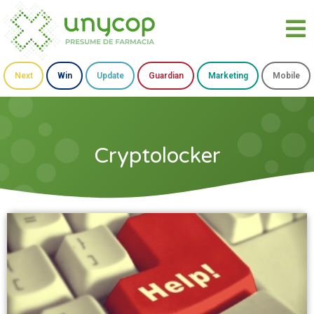
Next
Win
Update
Guardian
Marketing
Mobile
Cryptolocker