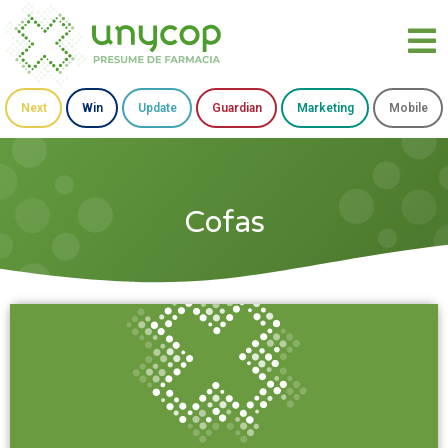
Next
Win
Update
Guardian
Marketing
Mobile
Cofas