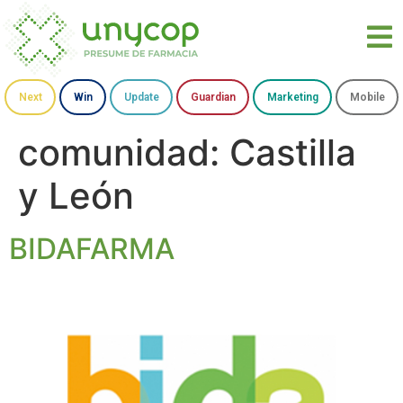
Next
Win
Update
Guardian
Marketing
Mobile
comunidad:
Castilla
y León
BIDAFARMA